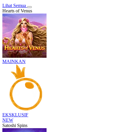
Lihat Semua
Hearts of Venus
MAINKAN
EKSKLUSIF
NEW
Satoshi Spins