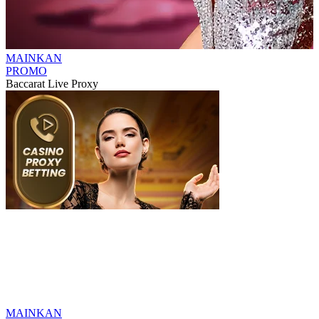
MAINKAN
PROMO
Baccarat Live Proxy
MAINKAN