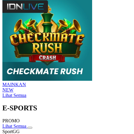
MAINKAN
NEW
Lihat Semua
E-SPORTS
PROMO
Lihat Semua
SportGG