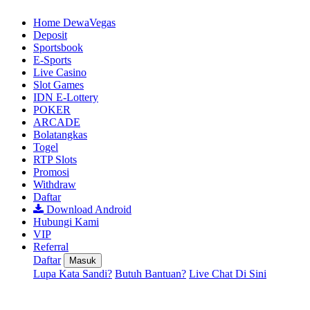
Home DewaVegas
Deposit
Sportsbook
E-Sports
Live Casino
Slot Games
IDN E-Lottery
POKER
ARCADE
Bolatangkas
Togel
RTP Slots
Promosi
Withdraw
Daftar
Download Android
Hubungi Kami
VIP
Referral
Daftar
Masuk
Lupa Kata Sandi?
Butuh Bantuan?
Live Chat Di Sini