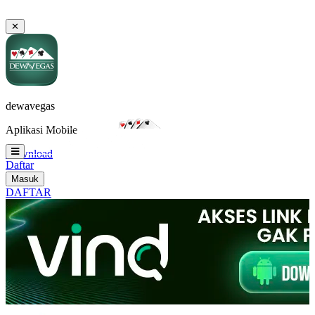
✕
dewavegas
Aplikasi Mobile
Download
Daftar
Masuk
DAFTAR