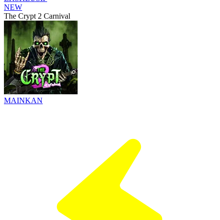
NEW
The Crypt 2 Carnival
MAINKAN