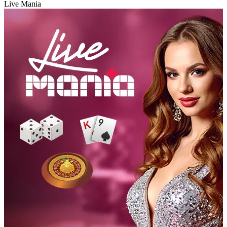
Live Mania