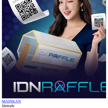
MAINKAN
Idntrade