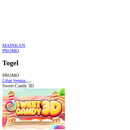
MAINKAN
PROMO
Togel
PROMO
Lihat Semua
Sweet Candy 3D