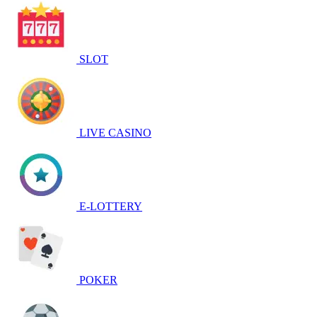
SLOT
LIVE CASINO
E-LOTTERY
POKER